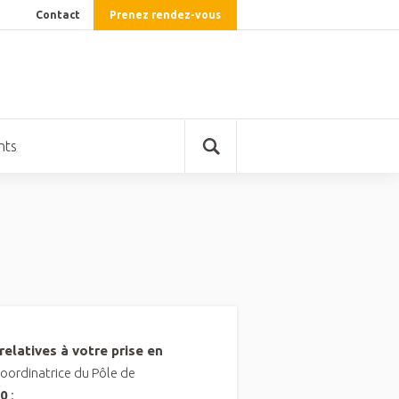
Prenez rendez-vous
Contact
nts
elatives à votre prise en
Coordinatrice du Pôle de
50
: